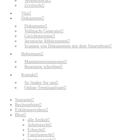
Verkehrsrecht
Zivilrecht
Vita
Dokumente
Dokumente
Vollmacht Generator
Gerichtstermine
Juristische Abkürzungen
Scannen von Dokumenten mit dem Smartphone
Referenzen
Mandantenrezensionen
Rezension schreiben
Kontakt
So finden Sie uns
Online-Terminanfrage
Startseite
Rechtsgebiete
Erklärungsvideos
Blog
alle Artikel
Arbeitsrecht
Erbrecht
Familienrecht
Insolvenzrecht