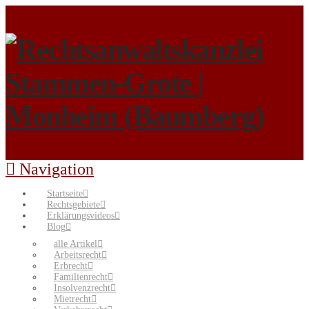
Navigation
Startseite
Rechtsgebiete
Erklärungsvideos
Blog
alle Artikel
Arbeitsrecht
Erbrecht
Familienrecht
Insolvenzrecht
Mietrecht