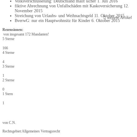
Volksverschlüsselung: Deutschland mailt sicher
1. Juli 2016
fiktive Abrechnung von Unfallschäden mit Kaskoversicherung
12.
November 2015
Streichung von Urlaubs- und Weihnachtsgeld
11. Oktober 2015
weitere Artikel
BverwG: nur ein Hauptwohnsitz für Kinder
6. Oktober 2015
Rezensionen:
von insgesamt 172 Mandanten!
5 Sterne
166
4 Sterne
4
3 Sterne
1
2 Sterne
0
1 Stern
1
von
C.N.
Rechtsgebiet:
Allgemeines Vertragsrecht