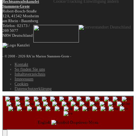
Rechtsanwaltskanzlei
Cookie/Tracking Einwilligung ändern
Stammen-Grote
Robert-Bosch-Straße
12A,
41542
Monheim
am Rhein - Baumberg
Telefon:
02173 /
269 5077
NRW
Deutschland
- © 2008 - 2026 RA´in Marion Stammen-Grote -
Kontakt
So finden Sie uns
Inhaltsverzeichnis
Impressum
Cookies
Datenschutzerklärung
English