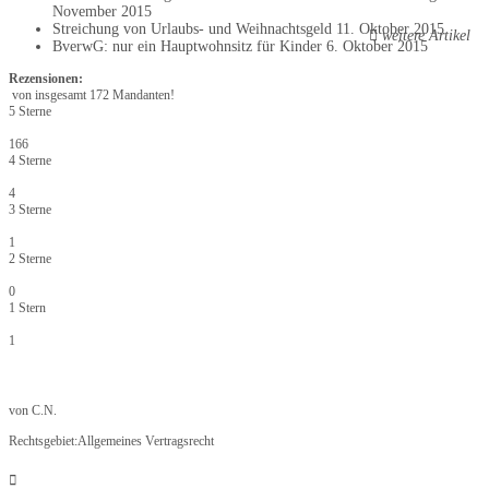
November 2015
Streichung von Urlaubs- und Weihnachtsgeld
11. Oktober 2015
weitere Artikel
BverwG: nur ein Hauptwohnsitz für Kinder
6. Oktober 2015
Rezensionen:
von insgesamt 172 Mandanten!
5 Sterne
166
4 Sterne
4
3 Sterne
1
2 Sterne
0
1 Stern
1
von
C.N.
Rechtsgebiet:
Allgemeines Vertragsrecht