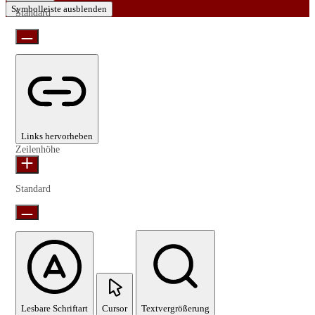
Symbolleiste ausblenden
Standard
Links hervorheben
Zeilenhöhe
Standard
Lesbare Schriftart
Cursor
Textvergrößerung