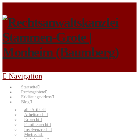
Navigation
Startseite
Rechtsgebiete
Erklärungsvideos
Blog
alle Artikel
Arbeitsrecht
Erbrecht
Familienrecht
Insolvenzrecht
Mietrecht