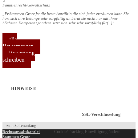
Familienrecht/Gewaltschutz
Fr.Stammen Grote,ist die beste Anwältin die sich jeder erträumen kann.Sie
hört sich ihre Belange sehr sorgfältig an,berät sie nicht nur mit ihrer
höchsten Kompetenz,sondern setzt sich sehr sehr sorgfältig für
(...)
alle
Bewertungen
Bewertung
schreiben
HINWEISE
SSL-Verschlüsselung
zum Seitenanfang
Rechtsanwaltskanzlei
Cookie/Tracking Einwilligung ändern
Stammen-Grote