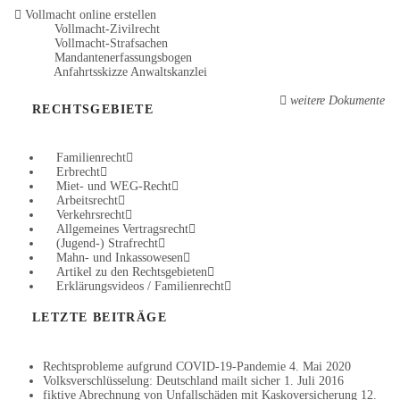
Vollmacht online erstellen
Vollmacht-Zivilrecht
Vollmacht-Strafsachen
Mandantenerfassungsbogen
Anfahrtsskizze Anwaltskanzlei
weitere Dokumente
RECHTSGEBIETE
Familienrecht
Erbrecht
Miet- und WEG-Recht
Arbeitsrecht
Verkehrsrecht
Allgemeines Vertragsrecht
(Jugend-) Strafrecht
Mahn- und Inkassowesen
Artikel zu den Rechtsgebieten
Erklärungsvideos / Familienrecht
LETZTE BEITRÄGE
Rechtsprobleme aufgrund COVID-19-Pandemie
4. Mai 2020
Volksverschlüsselung: Deutschland mailt sicher
1. Juli 2016
fiktive Abrechnung von Unfallschäden mit Kaskoversicherung
12.