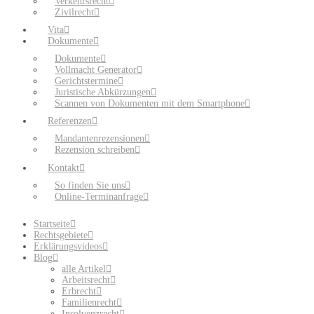
Verkehrsrecht
Zivilrecht
Vita
Dokumente
Dokumente
Vollmacht Generator
Gerichtstermine
Juristische Abkürzungen
Scannen von Dokumenten mit dem Smartphone
Referenzen
Mandantenrezensionen
Rezension schreiben
Kontakt
So finden Sie uns
Online-Terminanfrage
Startseite
Rechtsgebiete
Erklärungsvideos
Blog
alle Artikel
Arbeitsrecht
Erbrecht
Familienrecht
Insolvenzrecht