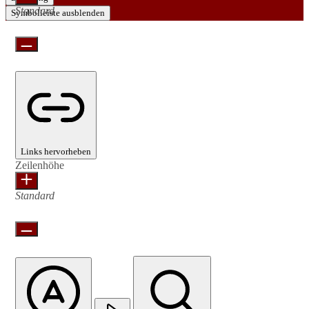
Standard
Symbolleiste ausblenden
Links hervorheben
Zeilenhöhe
Standard