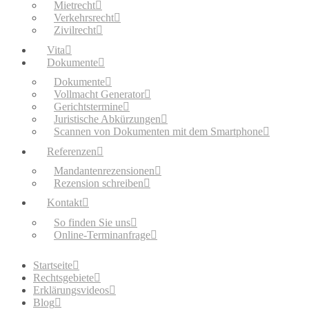
Mietrecht
Verkehrsrecht
Zivilrecht
Vita
Dokumente
Dokumente
Vollmacht Generator
Gerichtstermine
Juristische Abkürzungen
Scannen von Dokumenten mit dem Smartphone
Referenzen
Mandantenrezensionen
Rezension schreiben
Kontakt
So finden Sie uns
Online-Terminanfrage
Startseite
Rechtsgebiete
Erklärungsvideos
Blog