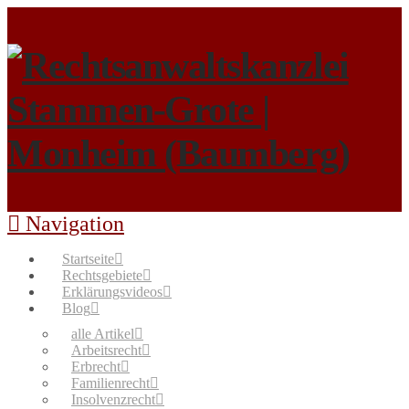
Navigation
Startseite
Rechtsgebiete
Erklärungsvideos
Blog
alle Artikel
Arbeitsrecht
Erbrecht
Familienrecht
Insolvenzrecht