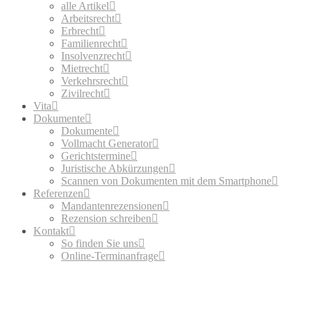
alle Artikel
Arbeitsrecht
Erbrecht
Familienrecht
Insolvenzrecht
Mietrecht
Verkehrsrecht
Zivilrecht
Vita
Dokumente
Dokumente
Vollmacht Generator
Gerichtstermine
Juristische Abkürzungen
Scannen von Dokumenten mit dem Smartphone
Referenzen
Mandantenrezensionen
Rezension schreiben
Kontakt
So finden Sie uns
Online-Terminanfrage