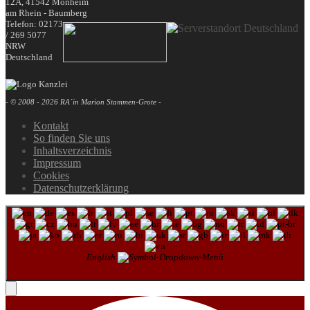
12A,
41542
Monheim
am Rhein - Baumberg
Telefon:
02173
/ 269 5077
NRW
Deutschland
- © 2008 - 2026 RA´in Marion Stammen-Grote -
Kontakt
So finden Sie uns
Inhaltsverzeichnis
Impressum
Cookies
Datenschutzerklärung
English