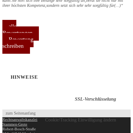
kann.Sie hört sich ihre Belange sehr sorgfältig an,berät sie nicht nur mit
ihrer höchsten Kompetenz,sondern setzt sich sehr sehr sorgfältig für
(...)
alle
Bewertungen
Bewertung
schreiben
HINWEISE
SSL-Verschlüsselung
zum Seitenanfang
Rechtsanwaltskanzlei
Cookie/Tracking Einwilligung ändern
Stammen-Grote
Robert-Bosch-Straße