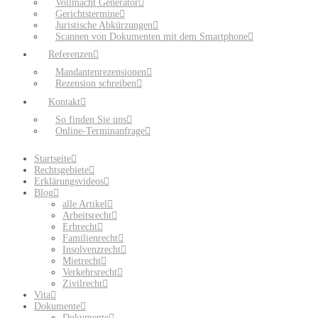
Vollmacht Generator
Gerichtstermine
Juristische Abkürzungen
Scannen von Dokumenten mit dem Smartphone
Referenzen
Mandantenrezensionen
Rezension schreiben
Kontakt
So finden Sie uns
Online-Terminanfrage
Startseite
Rechtsgebiete
Erklärungsvideos
Blog
alle Artikel
Arbeitsrecht
Erbrecht
Familienrecht
Insolvenzrecht
Mietrecht
Verkehrsrecht
Zivilrecht
Vita
Dokumente
Dokumente