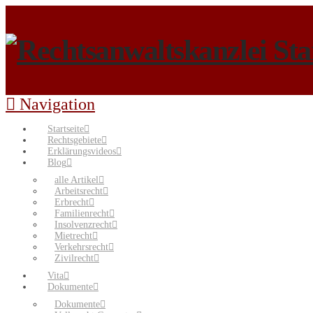
Navigation
Startseite
Rechtsgebiete
Erklärungsvideos
Blog
alle Artikel
Arbeitsrecht
Erbrecht
Familienrecht
Insolvenzrecht
Mietrecht
Verkehrsrecht
Zivilrecht
Vita
Dokumente
Dokumente