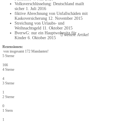
Volksverschlüsselung: Deutschland mailt
sicher
1. Juli 2016
fiktive Abrechnung von Unfallschäden mit
Kaskoversicherung
12. November 2015
Streichung von Urlaubs- und
Weihnachtsgeld
11. Oktober 2015
BverwG: nur ein Hauptwohnsitz für
weitere Artikel
Kinder
6. Oktober 2015
Rezensionen:
von insgesamt 172 Mandanten!
5 Sterne
166
4 Sterne
4
3 Sterne
1
2 Sterne
0
1 Stern
1