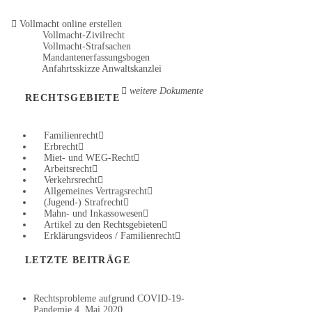
Vollmacht online erstellen
Vollmacht-Zivilrecht
Vollmacht-Strafsachen
Mandantenerfassungsbogen
Anfahrtsskizze Anwaltskanzlei
weitere Dokumente
RECHTSGEBIETE
Familienrecht
Erbrecht
Miet- und WEG-Recht
Arbeitsrecht
Verkehrsrecht
Allgemeines Vertragsrecht
(Jugend-) Strafrecht
Mahn- und Inkassowesen
Artikel zu den Rechtsgebieten
Erklärungsvideos / Familienrecht
LETZTE BEITRÄGE
Rechtsprobleme aufgrund COVID-19-
Pandemie
4. Mai 2020