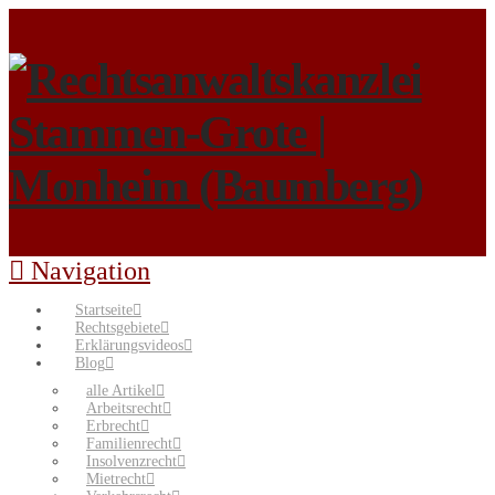
Navigation
Startseite
Rechtsgebiete
Erklärungsvideos
Blog
alle Artikel
Arbeitsrecht
Erbrecht
Familienrecht
Insolvenzrecht
Mietrecht