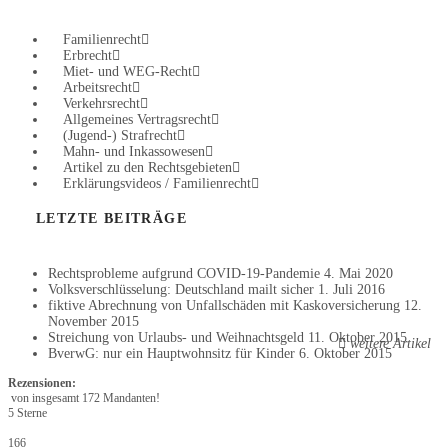
Familienrecht
Erbrecht
Miet- und WEG-Recht
Arbeitsrecht
Verkehrsrecht
Allgemeines Vertragsrecht
(Jugend-) Strafrecht
Mahn- und Inkassowesen
Artikel zu den Rechtsgebieten
Erklärungsvideos / Familienrecht
LETZTE BEITRÄGE
Rechtsprobleme aufgrund COVID-19-Pandemie
4. Mai 2020
Volksverschlüsselung: Deutschland mailt sicher
1. Juli 2016
fiktive Abrechnung von Unfallschäden mit Kaskoversicherung
12.
November 2015
Streichung von Urlaubs- und Weihnachtsgeld
11. Oktober 2015
weitere Artikel
BverwG: nur ein Hauptwohnsitz für Kinder
6. Oktober 2015
Rezensionen:
von insgesamt 172 Mandanten!
5 Sterne
166