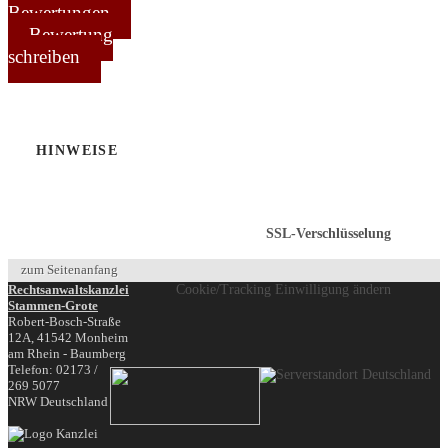
Bewertungen
Bewertung
schreiben
HINWEISE
SSL-Verschlüsselung
zum Seitenanfang
Rechtsanwaltskanzlei
Cookie/Tracking Einwilligung ändern
Stammen-Grote
Robert-Bosch-Straße
12A,
41542
Monheim
am Rhein - Baumberg
Telefon:
02173 /
269 5077
NRW
Deutschland