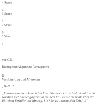
4 Sterne
4
3 Sterne
1
2 Sterne
0
1 Stern
1
von
C.N.
Rechtsgebiet:
Allgemeines Vertragsrecht
Versicherung und Mietrecht
Hallo
Erstmal möchte ich mich bei Frau Stammen Grote bedanken! Sie ist
wirklich mehr als engagiert! In meinem Fall ist sie mehr als über die
üblichen Verhältnisse hinweg. Sie hört zu , nimmt sich Zeit,
(...)