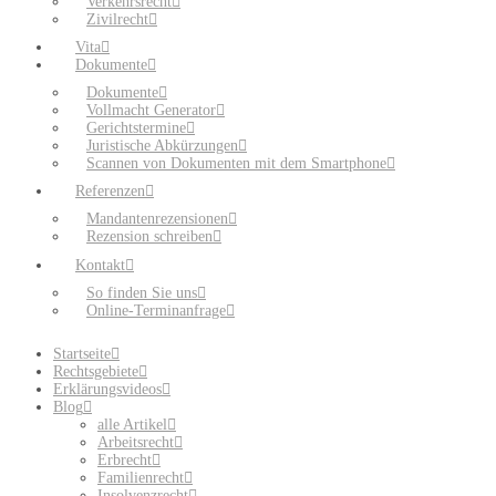
Verkehrsrecht
Zivilrecht
Vita
Dokumente
Dokumente
Vollmacht Generator
Gerichtstermine
Juristische Abkürzungen
Scannen von Dokumenten mit dem Smartphone
Referenzen
Mandantenrezensionen
Rezension schreiben
Kontakt
So finden Sie uns
Online-Terminanfrage
Startseite
Rechtsgebiete
Erklärungsvideos
Blog
alle Artikel
Arbeitsrecht
Erbrecht
Familienrecht
Insolvenzrecht