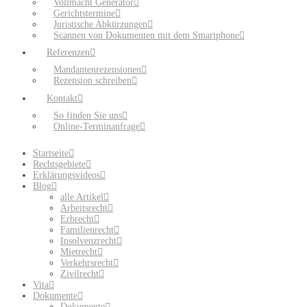
Vollmacht Generator
Gerichtstermine
Juristische Abkürzungen
Scannen von Dokumenten mit dem Smartphone
Referenzen
Mandantenrezensionen
Rezension schreiben
Kontakt
So finden Sie uns
Online-Terminanfrage
Startseite
Rechtsgebiete
Erklärungsvideos
Blog
alle Artikel
Arbeitsrecht
Erbrecht
Familienrecht
Insolvenzrecht
Mietrecht
Verkehrsrecht
Zivilrecht
Vita
Dokumente
Dokumente