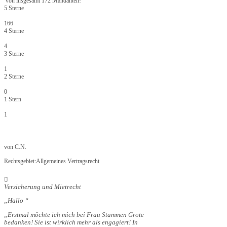
von insgesamt 172 Mandanten!
5 Sterne
166
4 Sterne
4
3 Sterne
1
2 Sterne
0
1 Stern
1
von
C.N.
Rechtsgebiet:
Allgemeines Vertragsrecht
Versicherung und Mietrecht
Hallo
Erstmal möchte ich mich bei Frau Stammen Grote
bedanken! Sie ist wirklich mehr als engagiert! In