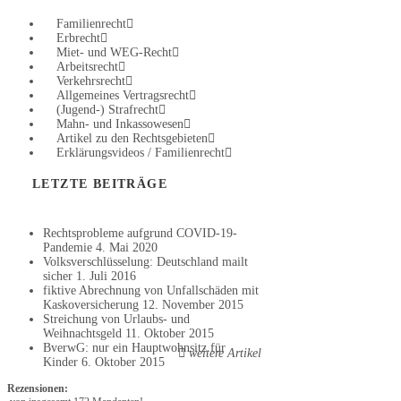
Familienrecht
Erbrecht
Miet- und WEG-Recht
Arbeitsrecht
Verkehrsrecht
Allgemeines Vertragsrecht
(Jugend-) Strafrecht
Mahn- und Inkassowesen
Artikel zu den Rechtsgebieten
Erklärungsvideos / Familienrecht
LETZTE BEITRÄGE
Rechtsprobleme aufgrund COVID-19-
Pandemie
4. Mai 2020
Volksverschlüsselung: Deutschland mailt
sicher
1. Juli 2016
fiktive Abrechnung von Unfallschäden mit
Kaskoversicherung
12. November 2015
Streichung von Urlaubs- und
Weihnachtsgeld
11. Oktober 2015
BverwG: nur ein Hauptwohnsitz für
weitere Artikel
Kinder
6. Oktober 2015
Rezensionen: