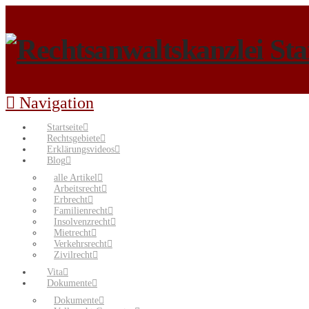
Navigation
Startseite
Rechtsgebiete
Erklärungsvideos
Blog
alle Artikel
Arbeitsrecht
Erbrecht
Familienrecht
Insolvenzrecht
Mietrecht
Verkehrsrecht
Zivilrecht
Vita
Dokumente
Dokumente