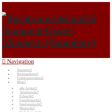
Navigation
Startseite
Rechtsgebiete
Erklärungsvideos
Blog
alle Artikel
Arbeitsrecht
Erbrecht
Familienrecht
Insolvenzrecht
Mietrecht