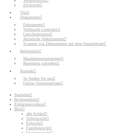
Verkehrsrecht
Zivilrecht
Vita
Dokumente
Dokumente
Vollmacht Generator
Gerichtstermine
Juristische Abkürzungen
Scannen von Dokumenten mit dem Smartphone
Referenzen
Mandantenrezensionen
Rezension schreiben
Kontakt
So finden Sie uns
Online-Terminanfrage
Startseite
Rechtsgebiete
Erklärungsvideos
Blog
alle Artikel
Arbeitsrecht
Erbrecht
Familienrecht
Insolvenzrecht