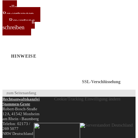
alle
Bewertungen
Bewertung
schreiben
HINWEISE
SSL-Verschlüsselung
zum Seitenanfang
Rechtsanwaltskanzlei
Cookie/Tracking Einwilligung ändern
Stammen-Grote
Robert-Bosch-Straße
12A,
41542
Monheim
am Rhein - Baumberg
Telefon:
02173 /
269 5077
NRW
Deutschland