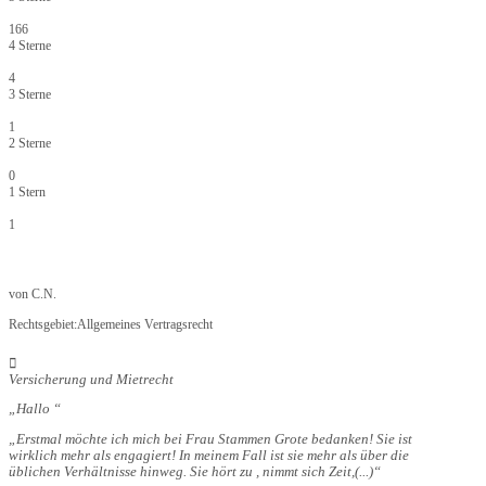
166
4 Sterne
4
3 Sterne
1
2 Sterne
0
1 Stern
1
von
C.N.
Rechtsgebiet:
Allgemeines Vertragsrecht
Versicherung und Mietrecht
Hallo
Erstmal möchte ich mich bei Frau Stammen Grote bedanken! Sie ist
wirklich mehr als engagiert! In meinem Fall ist sie mehr als über die
üblichen Verhältnisse hinweg. Sie hört zu , nimmt sich Zeit,
(...)