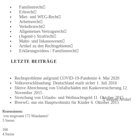
Familienrecht
Erbrecht
Miet- und WEG-Recht
Arbeitsrecht
Verkehrsrecht
Allgemeines Vertragsrecht
(Jugend-) Strafrecht
Mahn- und Inkassowesen
Artikel zu den Rechtsgebieten
Erklärungsvideos / Familienrecht
LETZTE BEITRÄGE
Rechtsprobleme aufgrund COVID-19-Pandemie
4. Mai 2020
Volksverschlüsselung: Deutschland mailt sicher
1. Juli 2016
fiktive Abrechnung von Unfallschäden mit Kaskoversicherung
12.
November 2015
Streichung von Urlaubs- und Weihnachtsgeld
11. Oktober 2015
weitere Artikel
BverwG: nur ein Hauptwohnsitz für Kinder
6. Oktober 2015
Rezensionen:
von insgesamt 172 Mandanten!
5 Sterne
166
4 Sterne