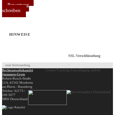
Bewertung
schreiben
HINWEISE
SSL-Verschlüsselung
zum Seitenanfang
Rechtsanwaltskanzlei
Cookie/Tracking Einwilligung ändern
Stammen-Grote
Robert-Bosch-Straße
12A,
41542
Monheim
am Rhein - Baumberg
Telefon:
02173 /
269 5077
NRW
Deutschland