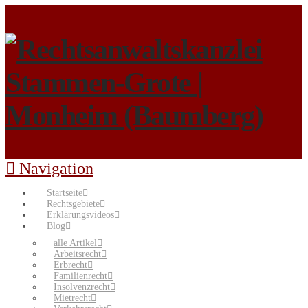
Navigation
Startseite
Rechtsgebiete
Erklärungsvideos
Blog
alle Artikel
Arbeitsrecht
Erbrecht
Familienrecht
Insolvenzrecht
Mietrecht