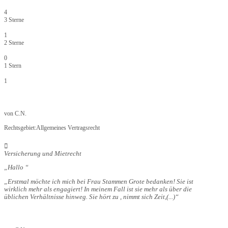
4
3 Sterne
1
2 Sterne
0
1 Stern
1
von
C.N.
Rechtsgebiet:
Allgemeines Vertragsrecht
Versicherung und Mietrecht
Hallo
Erstmal möchte ich mich bei Frau Stammen Grote bedanken! Sie ist
wirklich mehr als engagiert! In meinem Fall ist sie mehr als über die
üblichen Verhältnisse hinweg. Sie hört zu , nimmt sich Zeit,
(...)