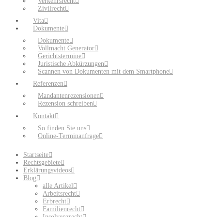
Verkehrsrecht
Zivilrecht
Vita
Dokumente
Dokumente
Vollmacht Generator
Gerichtstermine
Juristische Abkürzungen
Scannen von Dokumenten mit dem Smartphone
Referenzen
Mandantenrezensionen
Rezension schreiben
Kontakt
So finden Sie uns
Online-Terminanfrage
Startseite
Rechtsgebiete
Erklärungsvideos
Blog
alle Artikel
Arbeitsrecht
Erbrecht
Familienrecht
Insolvenzrecht