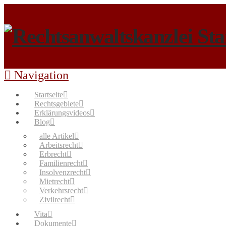
Navigation
Startseite
Rechtsgebiete
Erklärungsvideos
Blog
alle Artikel
Arbeitsrecht
Erbrecht
Familienrecht
Insolvenzrecht
Mietrecht
Verkehrsrecht
Zivilrecht
Vita
Dokumente