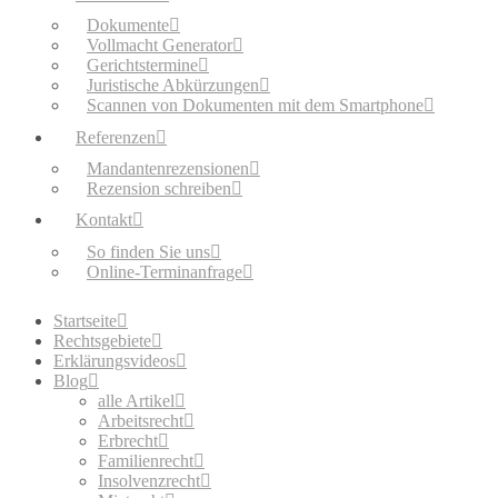
Dokumente
Vollmacht Generator
Gerichtstermine
Juristische Abkürzungen
Scannen von Dokumenten mit dem Smartphone
Referenzen
Mandantenrezensionen
Rezension schreiben
Kontakt
So finden Sie uns
Online-Terminanfrage
Startseite
Rechtsgebiete
Erklärungsvideos
Blog
alle Artikel
Arbeitsrecht
Erbrecht
Familienrecht
Insolvenzrecht