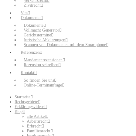
Verkehrsrecht
Zivilrecht
Vita
Dokumente
Dokumente
Vollmacht Generator
Gerichtstermine
Juristische Abkürzungen
Scannen von Dokumenten mit dem Smartphone
Referenzen
Mandantenrezensionen
Rezension schreiben
Kontakt
So finden Sie uns
Online-Terminanfrage
Startseite
Rechtsgebiete
Erklärungsvideos
Blog
alle Artikel
Arbeitsrecht
Erbrecht
Familienrecht
Insolvenzrecht