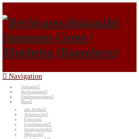
Navigation
Startseite
Rechtsgebiete
Erklärungsvideos
Blog
alle Artikel
Arbeitsrecht
Erbrecht
Familienrecht
Insolvenzrecht
Mietrecht