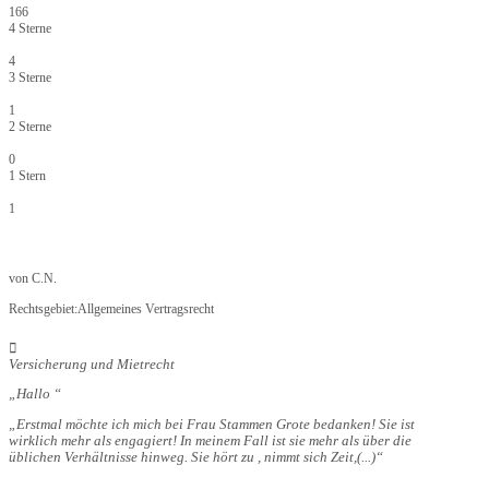
166
4 Sterne
4
3 Sterne
1
2 Sterne
0
1 Stern
1
von
C.N.
Rechtsgebiet:
Allgemeines Vertragsrecht
Versicherung und Mietrecht
Hallo
Erstmal möchte ich mich bei Frau Stammen Grote bedanken! Sie ist
wirklich mehr als engagiert! In meinem Fall ist sie mehr als über die
üblichen Verhältnisse hinweg. Sie hört zu , nimmt sich Zeit,
(...)