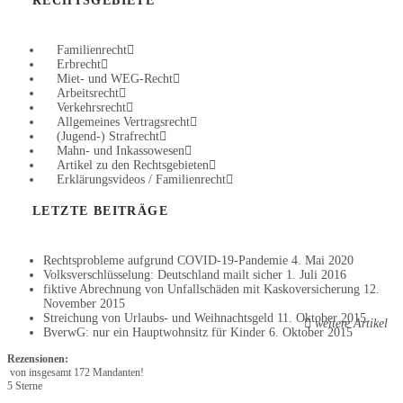
RECHTSGEBIETE
Familienrecht
Erbrecht
Miet- und WEG-Recht
Arbeitsrecht
Verkehrsrecht
Allgemeines Vertragsrecht
(Jugend-) Strafrecht
Mahn- und Inkassowesen
Artikel zu den Rechtsgebieten
Erklärungsvideos / Familienrecht
LETZTE BEITRÄGE
Rechtsprobleme aufgrund COVID-19-Pandemie
4. Mai 2020
Volksverschlüsselung: Deutschland mailt sicher
1. Juli 2016
fiktive Abrechnung von Unfallschäden mit Kaskoversicherung
12.
November 2015
Streichung von Urlaubs- und Weihnachtsgeld
11. Oktober 2015
weitere Artikel
BverwG: nur ein Hauptwohnsitz für Kinder
6. Oktober 2015
Rezensionen:
von insgesamt 172 Mandanten!
5 Sterne