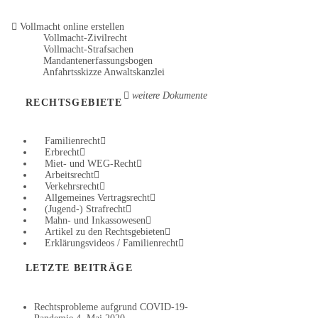
Vollmacht online erstellen
Vollmacht-Zivilrecht
Vollmacht-Strafsachen
Mandantenerfassungsbogen
Anfahrtsskizze Anwaltskanzlei
weitere Dokumente
RECHTSGEBIETE
Familienrecht
Erbrecht
Miet- und WEG-Recht
Arbeitsrecht
Verkehrsrecht
Allgemeines Vertragsrecht
(Jugend-) Strafrecht
Mahn- und Inkassowesen
Artikel zu den Rechtsgebieten
Erklärungsvideos / Familienrecht
LETZTE BEITRÄGE
Rechtsprobleme aufgrund COVID-19-