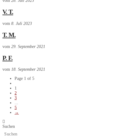
vom
28. Juli 2023
V. T.
vom
8. Juli 2023
T. M.
vom
29. September 2021
P. F.
vom
18. September 2021
Page 1 of 5
1
2
3
...
5
→
Suchen