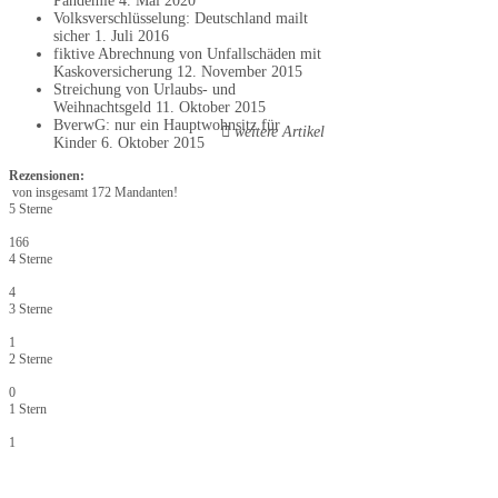
Pandemie
4. Mai 2020
Volksverschlüsselung: Deutschland mailt
sicher
1. Juli 2016
fiktive Abrechnung von Unfallschäden mit
Kaskoversicherung
12. November 2015
Streichung von Urlaubs- und
Weihnachtsgeld
11. Oktober 2015
BverwG: nur ein Hauptwohnsitz für
weitere Artikel
Kinder
6. Oktober 2015
Rezensionen:
von insgesamt 172 Mandanten!
5 Sterne
166
4 Sterne
4
3 Sterne
1
2 Sterne
0
1 Stern
1