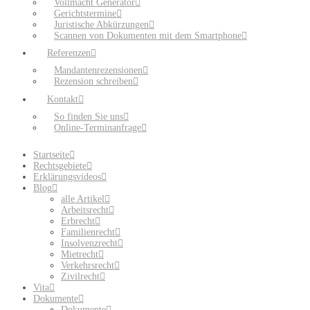
Vollmacht Generator
Gerichtstermine
Juristische Abkürzungen
Scannen von Dokumenten mit dem Smartphone
Referenzen
Mandantenrezensionen
Rezension schreiben
Kontakt
So finden Sie uns
Online-Terminanfrage
Startseite
Rechtsgebiete
Erklärungsvideos
Blog
alle Artikel
Arbeitsrecht
Erbrecht
Familienrecht
Insolvenzrecht
Mietrecht
Verkehrsrecht
Zivilrecht
Vita
Dokumente
Dokumente