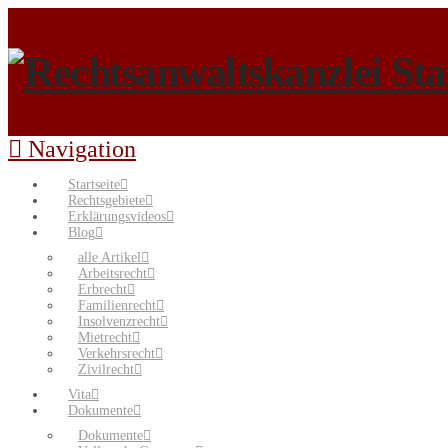
Navigation
Startseite
Rechtsgebiete
Erklärungsvideos
Blog
alle Artikel
Arbeitsrecht
Erbrecht
Familienrecht
Insolvenzrecht
Mietrecht
Verkehrsrecht
Zivilrecht
Vita
Dokumente
Dokumente