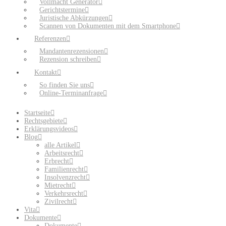
Vollmacht Generator
Gerichtstermine
Juristische Abkürzungen
Scannen von Dokumenten mit dem Smartphone
Referenzen
Mandantenrezensionen
Rezension schreiben
Kontakt
So finden Sie uns
Online-Terminanfrage
Startseite
Rechtsgebiete
Erklärungsvideos
Blog
alle Artikel
Arbeitsrecht
Erbrecht
Familienrecht
Insolvenzrecht
Mietrecht
Verkehrsrecht
Zivilrecht
Vita
Dokumente
Dokumente