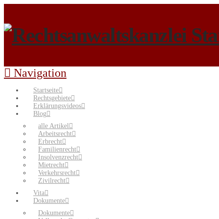
Navigation
Startseite
Rechtsgebiete
Erklärungsvideos
Blog
alle Artikel
Arbeitsrecht
Erbrecht
Familienrecht
Insolvenzrecht
Mietrecht
Verkehrsrecht
Zivilrecht
Vita
Dokumente
Dokumente