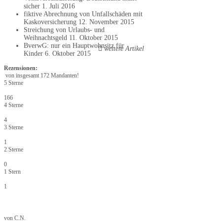
sicher
1. Juli 2016
fiktive Abrechnung von Unfallschäden mit
Kaskoversicherung
12. November 2015
Streichung von Urlaubs- und
Weihnachtsgeld
11. Oktober 2015
BverwG: nur ein Hauptwohnsitz für
weitere Artikel
Kinder
6. Oktober 2015
Rezensionen:
von insgesamt 172 Mandanten!
5 Sterne
166
4 Sterne
4
3 Sterne
1
2 Sterne
0
1 Stern
1
von
C.N.