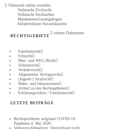
Vollmacht online erstellen
Vollmacht-Zivilrecht
Vollmacht-Strafsachen
Mandantenerfassungsbogen
Anfahrtsskizze Anwaltskanzlei
weitere Dokumente
RECHTSGEBIETE
Familienrecht
Erbrecht
Miet- und WEG-Recht
Arbeitsrecht
Verkehrsrecht
Allgemeines Vertragsrecht
(Jugend-) Strafrecht
Mahn- und Inkassowesen
Artikel zu den Rechtsgebieten
Erklärungsvideos / Familienrecht
LETZTE BEITRÄGE
Rechtsprobleme aufgrund COVID-19-
Pandemie
4. Mai 2020
Volksverschlüsselung: Deutschland mailt