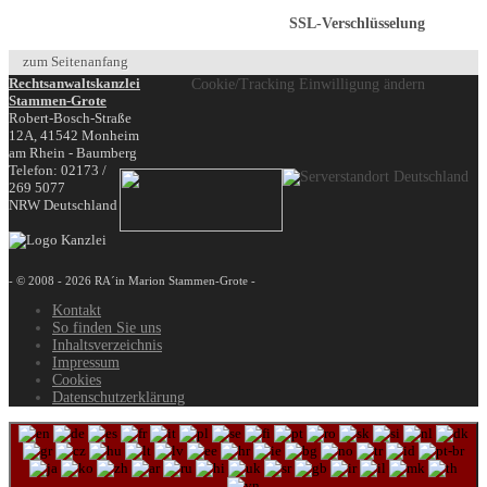
SSL-Verschlüsselung
zum Seitenanfang
Rechtsanwaltskanzlei
Cookie/Tracking Einwilligung ändern
Stammen-Grote
Robert-Bosch-Straße
12A,
41542
Monheim
am Rhein - Baumberg
Telefon:
02173 /
269 5077
NRW
Deutschland
- © 2008 - 2026 RA´in Marion Stammen-Grote -
Kontakt
So finden Sie uns
Inhaltsverzeichnis
Impressum
Cookies
Datenschutzerklärung