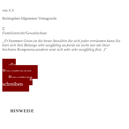
von
A.S
Rechtsgebiet:
Allgemeines Vertragsrecht
Familienrecht/Gewaltschutz
Fr.Stammen Grote,ist die beste Anwältin die sich jeder erträumen kann.Sie
hört sich ihre Belange sehr sorgfältig an,berät sie nicht nur mit ihrer
höchsten Kompetenz,sondern setzt sich sehr sehr sorgfältig für
(...)
alle
Bewertungen
Bewertung
schreiben
HINWEISE