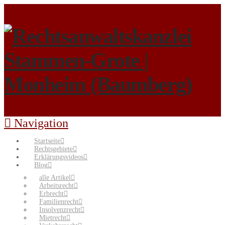
Navigation
Startseite
Rechtsgebiete
Erklärungsvideos
Blog
alle Artikel
Arbeitsrecht
Erbrecht
Familienrecht
Insolvenzrecht
Mietrecht