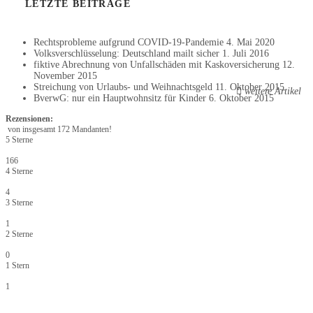
LETZTE BEITRÄGE
Rechtsprobleme aufgrund COVID-19-Pandemie
4. Mai 2020
Volksverschlüsselung: Deutschland mailt sicher
1. Juli 2016
fiktive Abrechnung von Unfallschäden mit Kaskoversicherung
12.
November 2015
Streichung von Urlaubs- und Weihnachtsgeld
11. Oktober 2015
weitere Artikel
BverwG: nur ein Hauptwohnsitz für Kinder
6. Oktober 2015
Rezensionen:
von insgesamt 172 Mandanten!
5 Sterne
166
4 Sterne
4
3 Sterne
1
2 Sterne
0
1 Stern
1