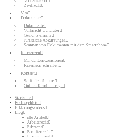
Verkehrsrecht
Zivilrecht
Vita
Dokumente
Dokumente
Vollmacht Generator
Gerichtstermine
Juristische Abkürzungen
Scannen von Dokumenten mit dem Smartphone
Referenzen
Mandantenrezensionen
Rezension schreiben
Kontakt
So finden Sie uns
Online-Terminanfrage
Startseite
Rechtsgebiete
Erklärungsvideos
Blog
alle Artikel
Arbeitsrecht
Erbrecht
Familienrecht
Insolvenzrecht