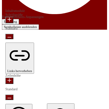
Inhaltsmodule
Schriftgröße
Barrierefreiheits-Anpassungen
Erklärung
Symbolleiste ausblenden
Standard
Links hervorheben
Zeilenhöhe
Standard