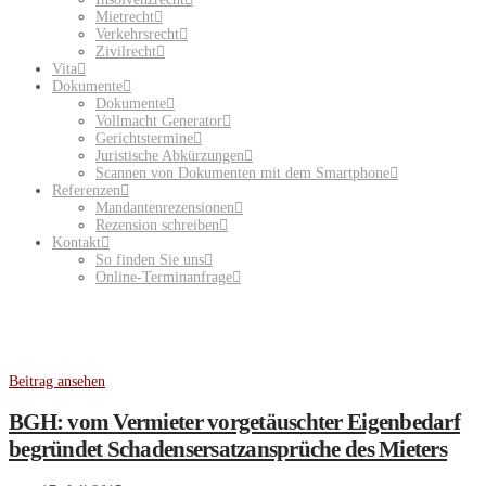
Mietrecht
Verkehrsrecht
Zivilrecht
Vita
Dokumente
Dokumente
Vollmacht Generator
Gerichtstermine
Juristische Abkürzungen
Scannen von Dokumenten mit dem Smartphone
Referenzen
Mandantenrezensionen
Rezension schreiben
Kontakt
So finden Sie uns
Online-Terminanfrage
Beitrag ansehen
BGH: vom Vermieter vorgetäuschter Eigenbedarf
begründet Schadensersatzansprüche des Mieters